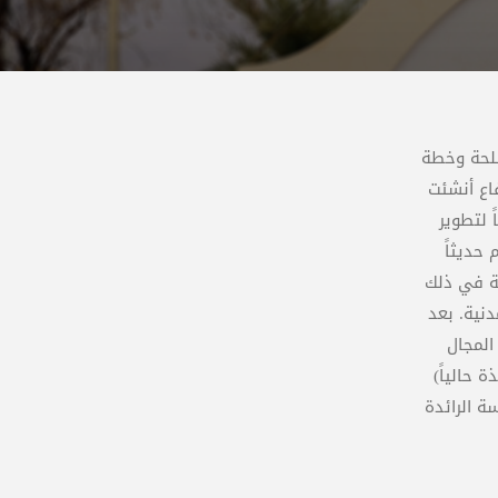
سلحة وخطة
الاً لتوجيهات وزارة الدفاع أنشئت
 لتطوير
 حديثاً
كرري للتقانة عام 1994م واستهلت الدراسة في ذلك
نية. بعد
المجال
 حالياً)
ة الرائدة