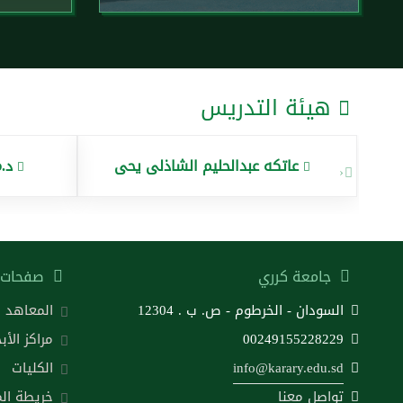
هيئة التدريس
عاتكه عبدالحليم الشاذلى يحى
د.
‹
جامعة كرري
صفحات 
السودان - الخرطوم - ص. ب . 12304
المعاهد
00249155228229
مراكز الأب
info@karary.edu.sd
الكليات
تواصل معنا
خريطة ال