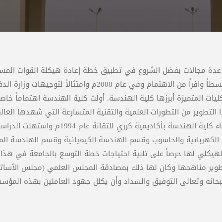
ي عدة مجالات بفضل الشروع في تطبيق خطة إعادة هيكلة القوات الم
تطويرها المعدة من قبل وزارة الدفاع ونال التأهيل والتدريب قسطاً وافراً من الاهتمام وفي عام 2008م وامتث
ت المتميزة أبرزها كلية الهندسة. أولت كلية الهندسة اهتماماً خاصاً
ا التطوير من التطورات العلمية والتقنية المتسارعة التي شهدها العالم
والحاجة المتزايدة لتوطين التقنية في القوات المسلحة. تم إنشاء كلية الهندسة بأكاديمية 
كهربائية والحاسوب وقسم الهندسة الكيميائية وقسم الهندسة المد
لهيكلي لها حرصاً على تلبية احتياجات خطة التوسع بالجامعة في هذا 
طوير مناهجها وكان لها ذلك بمصادقة المجلس العلمي (مجلس الأساتذة
سبحانه وتعالى التوفيق والسداد وأن يكلل جهود العاملين بهذه المؤسس