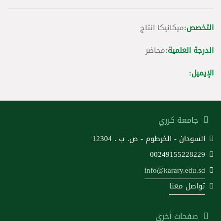
التخصص:
ميكانيكا انتاج
الدرجة العلمية:
محاضر
الإيميل:
جامعة كرري
السودان - الخرطوم - ص. ب . 12304
00249155228229
info@karary.edu.sd
تواصل معنا
صفحات أخرى