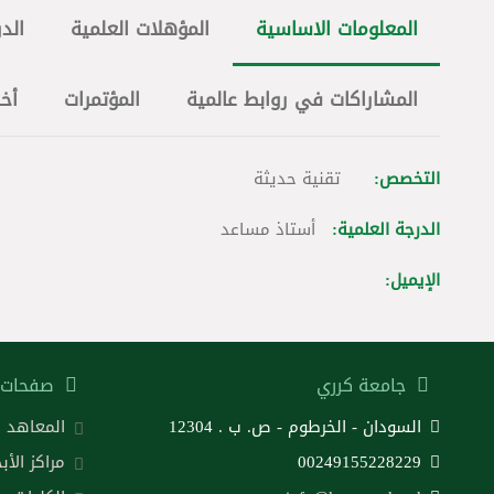
المعلومات الاساسية
المؤهلات العلمية
الدو
المشاراكات في روابط عالمية
المؤتمرات
أخ
التخصص:
تقنية حديثة
الدرجة العلمية:
أستاذ مساعد
الإيميل:
جامعة كرري
صفحات 
السودان - الخرطوم - ص. ب . 12304
المعاهد
00249155228229
مراكز الأب