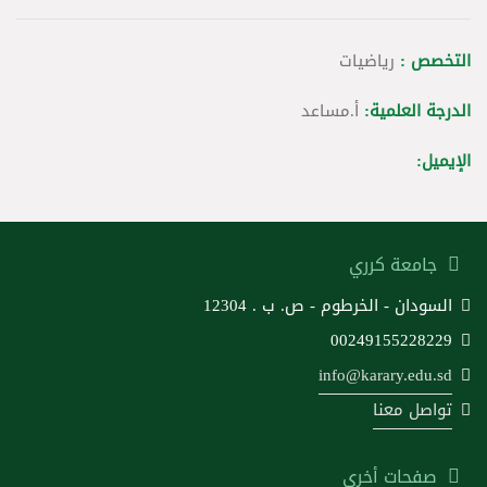
التخصص :
رياضيات
الدرجة العلمية:
أ.مساعد
الإيميل:
جامعة كرري
السودان - الخرطوم - ص. ب . 12304
00249155228229
info@karary.edu.sd
تواصل معنا
صفحات أخرى