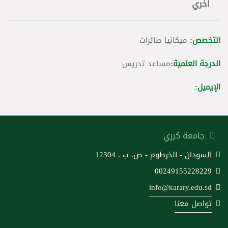
أخري
التخصص:
ميكانيا طائرات
الدرجة العلمية:
مساعد تدريس
الإيميل:
جامعة كرري
السودان - الخرطوم - ص. ب . 12304
00249155228229
info@karary.edu.sd
تواصل معنا