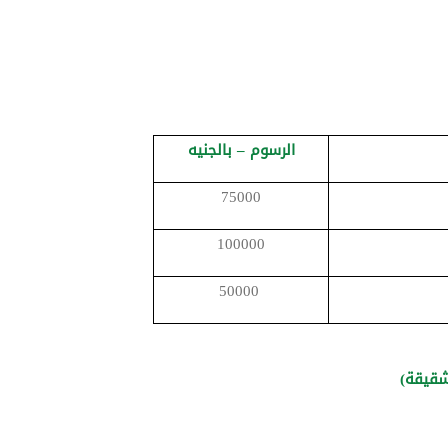
الرسوم – بالجنيه
75000
100000
50000
شقيقة)