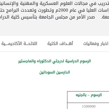
دريب في مجالات العلوم العسكرية والمهنية والإنسانية 
الدراسات العليا بأكاديمية كرري للتقانة كأمانة للدراسات ا
امعة. صدر الأمر من مجلس الجامعة بتأسيس كلية الدراس
اخبار وفعاليات
أهــداف الكلية
اللائحـــة الأكاديمــــية
الرسوم الدراسية لدرجتي الدكتوراه والماجستير
الدارسين السودانين
الرسوم – بالجنيه
1500000