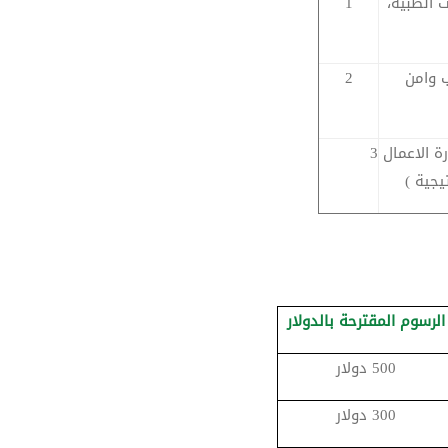
ت الطبية،
1
 وامن
2
رة الاعمال
3
يجية )
الرسوم المقترحة بالدولار
500 دولار
300 دولار