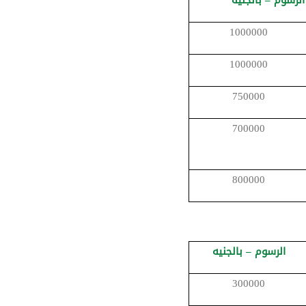
1000000
1000000
750000
700000
800000
الرسوم – بالجنيه
300000