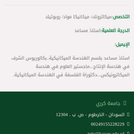
التخصص:
ميكاترونك/ ميكانيكا مواد/ روبوتيك
الدرجة العلمية:
استاذ مساعد
الإيميل:
استاذ مساعد بقسم الهندسة الميكانيكية..بكالوريوس الشرف
في هندسة الإنتاج...ماجستير العلوم في هندسة
الميكاترونيكس...دكتوراة الفلسفة في الهندسة الميكانيكية.
جامعة كرري
السودان - الخرطوم - ص. ب . 12304
00249155228229
info@karary.edu.sd