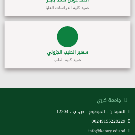
أحمد عوض أحمد بابكر
عميد كلية الدراسات العليا
سهير الطيب الجزولي
عميد كلية الطب
جامعة كرري
السودان - الخرطوم - ص. ب . 12304
00249155228229
info@karary.edu.sd