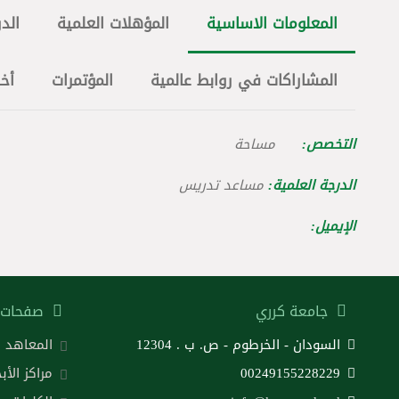
المعلومات الاساسية
المؤهلات العلمية
الدو
المشاراكات في روابط عالمية
المؤتمرات
أخ
التخصص:
مساحة
الدرجة العلمية:
مساعد تدريس
الإيميل:
جامعة كرري
صفحات 
السودان - الخرطوم - ص. ب . 12304
المعاهد
00249155228229
مراكز الأب