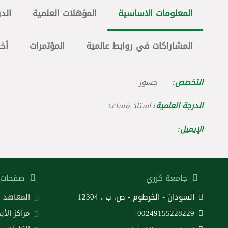
المعلومات الاساسية
المؤهلات العلمية
الدو
المشاراكات في روابط عالمية
المؤتمرات
أخ
التخصص:
جسور
الدرجة العلمية:
استاذ مساعد
الإيميل:
جامعة كرري
صفحات 
السودان - الخرطوم - ص. ب . 12304
المعاهد
00249155228229
مراكز الأب