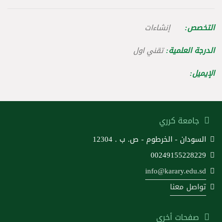
التخصص:
إنشاءات
الدرجة العلمية:
تقني اول
الإيميل:
جامعة كرري
السودان - الخرطوم - ص. ب . 12304
00249155228229
info@karary.edu.sd
تواصل معنا
صفحات أخرى