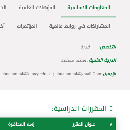
المعلومات الاساسية
المؤهلات العلمية
الدو
المشاراكات في روابط عالمية
المؤتمرات
أخ
التخصص:
قدرة
الدرجة العلمية:
استاذ مساعد
الإيميل:
abuammm4@gmail.Com
karary.edu.sd ;
abuammm4@
المقررات الدراسية:
#
عنوان المقرر
إسم المحاضرة