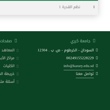
1
نظم القدرة 1
جامعة كرري
صفحات 
السودان - الخرطوم - ص. ب . 12304
المعاهد
00249155228229
مراكز الأب
info@karary.edu.sd
الكليات
تواصل معنا
خريطة ال
أسئلة متك