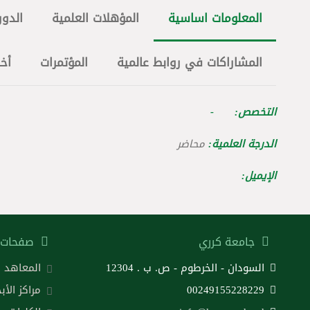
المعلومات اساسية
المؤهلات العلمية
الدور
المشاراكات في روابط عالمية
المؤتمرات
أخ
التخصص: -
الدرجة العلمية:
محاضر
الإيميل:
جامعة كرري
صفحات 
السودان - الخرطوم - ص. ب . 12304
المعاهد
00249155228229
مراكز الأب