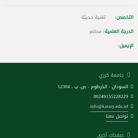
التخصص:
تقنية حديثة
الدرجة العلمية:
محاضر
الإيميل:
جامعة كرري
السودان - الخرطوم - ص. ب . 12304
00249155228229
info@karary.edu.sd
تواصل معنا
صفحات أخرى