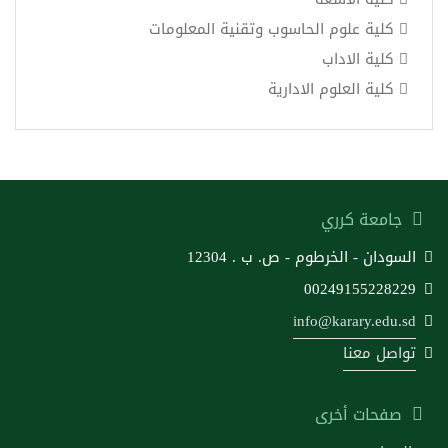
كلية علوم الحاسوب وتقنية المعلومات
كلية الاداب
كلية العلوم الادارية
جامعة كرري
السودان - الخرطوم - ص. ب . 12304
00249155228229
info@karary.edu.sd
تواصل معنا
صفحات أخرى