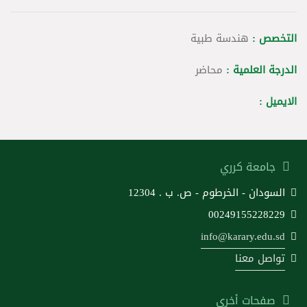
التخصص :
هندسة طبية
الدرجة العلمية :
محاضر
الايميل :
جامعة كرري
السودان - الخرطوم - ص. ب . 12304
00249155228229
info@karary.edu.sd
تواصل معنا
صفحات أخرى