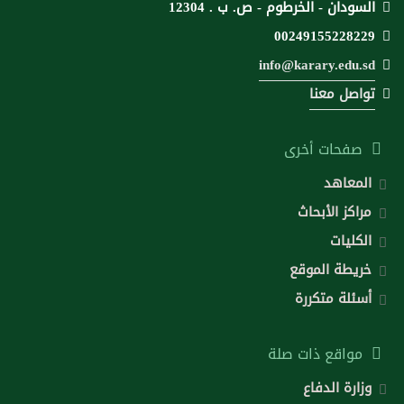
السودان - الخرطوم - ص. ب . 12304
00249155228229
info@karary.edu.sd
تواصل معنا
صفحات أخرى
المعاهد
مراكز الأبحاث
الكليات
خريطة الموقع
أسئلة متكررة
مواقع ذات صلة
وزارة الدفاع