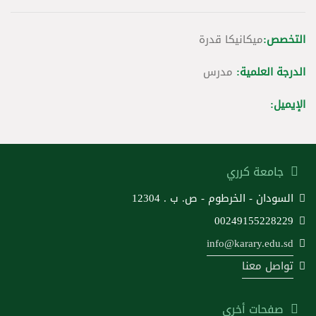
التخصص:
ميكانيكا قدرة
الدرجة العلمية:
مدرس
الإيميل:
جامعة كرري
السودان - الخرطوم - ص. ب . 12304
00249155228229
info@karary.edu.sd
تواصل معنا
صفحات أخرى