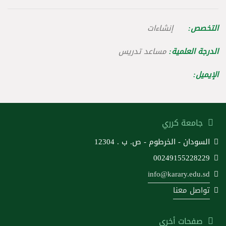
التخصص:
إنشاءات
الدرجة العلمية:
مساعد تدريس
الإيميل:
جامعة كرري
السودان - الخرطوم - ص. ب . 12304
00249155228229
info@karary.edu.sd
تواصل معنا
صفحات أخرى