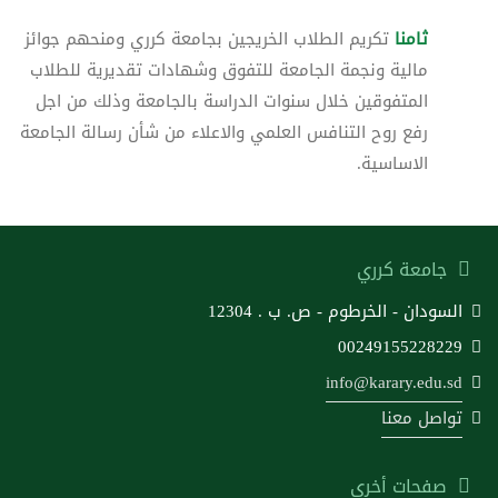
ثامنا
تكريم الطلاب الخريجين بجامعة كرري ومنحهم جوائز
مالية ونجمة الجامعة للتفوق وشهادات تقديرية للطلاب
المتفوقين خلال سنوات الدراسة بالجامعة وذلك من اجل
رفع روح التنافس العلمي والاعلاء من شأن رسالة الجامعة
الاساسية.
جامعة كرري
السودان - الخرطوم - ص. ب . 12304
00249155228229
info@karary.edu.sd
تواصل معنا
صفحات أخرى