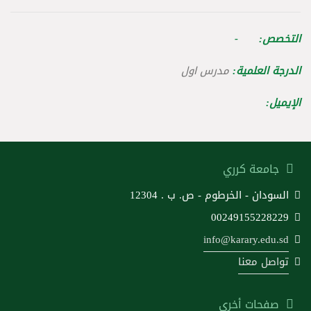
التخصص: -
الدرجة العلمية:
مدرس اول
الإيميل:
جامعة كرري
السودان - الخرطوم - ص. ب . 12304
00249155228229
info@karary.edu.sd
تواصل معنا
صفحات أخرى