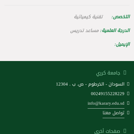
التخصص:
تقنية كيميائية
الدرجة العلمية:
مساعد تدريس
الإيميل:
جامعة كرري
السودان - الخرطوم - ص. ب . 12304
00249155228229
info@karary.edu.sd
تواصل معنا
صفحات أخرى