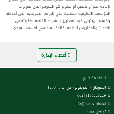
لإعادة نظر أو تعديل أو تطوير هو التقويم الذي تقوم به
المؤسسة التعليمية مستندة علي البرامج التقويمية التي أعدتها
بنفسها، وتتبني فيه المعايير والشروط الخاصة بها وتهئي
الأدوات والمقاييس اللازمة. فالمؤسسة هي نفسها المرجع.
أعضاء الإدارة
جامعة كرري
السودان - الخرطوم - ص. ب . 12304
00249155228229
info@karary.edu.sd
تواصل معنا