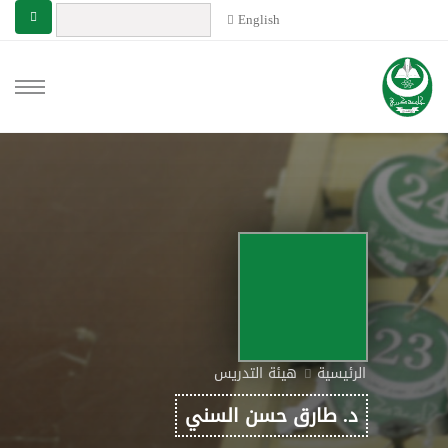
English
الرئيسية
هيئة التدريس
د. طارق حسن السني