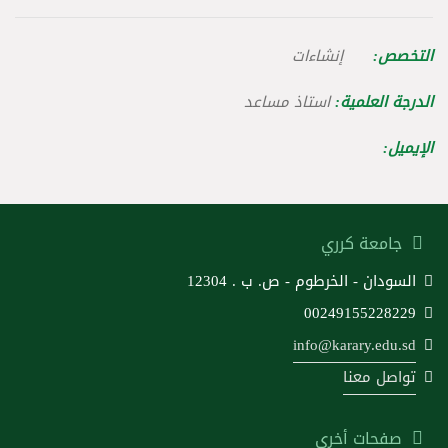
التخصص:
إنشاءات
الدرجة العلمية:
استاذ مساعد
الإيميل:
جامعة كرري
السودان - الخرطوم - ص. ب . 12304
00249155228229
info@karary.edu.sd
تواصل معنا
صفحات أخرى