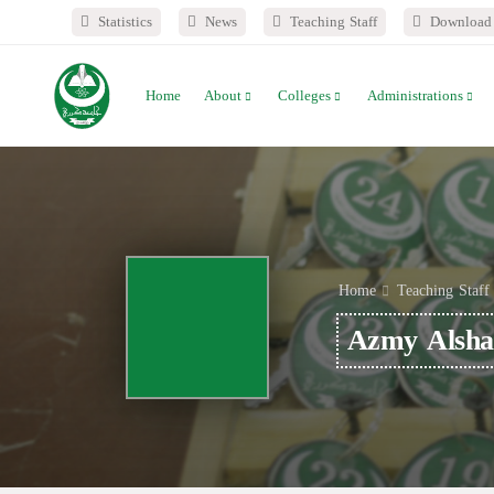
Statistics
News
Teaching Staff
Download 
Home
About
Colleges
Administrations
Home
Teaching Staff
Azmy Alsha