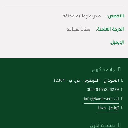
التخصص:
صدريه وعنايه مكثفه
الدرجة العلمية:
استاذ مساعد
الإيميل:
جامعة كرري
السودان - الخرطوم - ص. ب . 12304
00249155228229
info@karary.edu.sd
تواصل معنا
صفحات أخرى