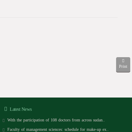
Print
Latest News
With the participation of 108 doctors from across sudan..
Faculty of management sciences: schedule for make-up ex..