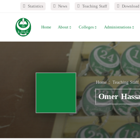
Statistics
News
Teaching Staff
Download 
Home
About
Colleges
Administrations
Home
Teaching Staff
Omer Hass