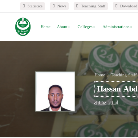
Statistics
News
Teaching Staff
Download 
Home
About
Colleges
Administrations
Home
Teaching Staff
Hassan Ab
أستاذ مشارك