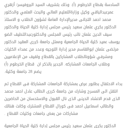
السادسة بقطاع الخرطوم (أ). وذلك بتشريف السيد البروفيسر/ أزهري
عمرعبدالباقي وكيل وزارةالتعليم العالي والبحث العلمي والدكتور
محمد احمد التجانى مديرالإدارة العامة لشؤون الطلاب و الاستاذ
الدكتور بكري عثمان سعيد رئيس مجلس إدارة كلية الحياة والدكتور
سيف الدين عثمان نائب رئيس المجلس والدكتورعبداللطيف الضو
يوسف عميد كلية الحياة الجامعية وممثل جامعة كررى العقيد الدكتور
مرتضى عثمان ابوالقاسم مدير إدارة التوجيه وعدد من عمداء الكليات
ومشرفي شؤونالطلاب المشاركين بالقطاع ولفيف من الإعلاميين
وطلاب الجامعات المشاركه. الجدير بالذكر ان قطاع الخرطوم (أ)
يضم 28 جامعة وكلية.
بداء الاحتفال بطابور عرض بمشاركة الجامعات المشاركة فى القطاع ثم
انتقل الى المسرح وشارك من جامعة كررى الطالب عادل احمد محمد
الذى قدم الانشاد الدينى الذى نال القبول والاستحسان من الحاضرين
والطالب اسماعيل احمد فى كورال القطاع المشترك وكانت هنالك
مشاركات من بعض جامعات وكليات القطاع .
الدكتور بكري عثمان سعيد رئيس مجلس إدارة كلية الحياة الجامعية