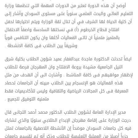
أوضح أن هذه الدورة تعتبر من الدورات المهمة التي تنظمها وزارة
التعليم العالي والبحث العلمي سنوياً على مستوى السودان وأشار إلى
أن كلية الحياة لها الشرف في أن تنال ثقة الوزارة ويتم اختيارها لحفل
افتتاح قطاع الخرطوم (أ) في نسختها السادسة واصفاً الاحتفال
بالمتميز متمنياً ان تاتى الفعاليات أكلها وان يكون التنافس قوياً
وشريفاً بين الطلاب فى كافة الانشطة .
ايضاً تحدثت الدكتورة ماجدة عبدالغفار عميد شؤون الطلاب بكلية شرق
النيل الجامعية مشيدة بروعة الافتتاح وان المهرجان فرصة للطلاب
لإظهار مواهبهم فى كافة المناشط . وأشارت الى أن الهدف من مثل
هذه الفعاليات هو الإنسجام بين الطلاب مبينه أن الجامعات لحصاد
المعرفة فى كل المجالات الرياضية والثقافية وليس للأكاديميات فقط
متمنيه التوفيق للجميع .
مدير الإدارة العامة لشؤون الطلاب الدكتور محمد أحمد التجانى قال
درجت الوزارة على إقامة مهرجان الإبداع الطلابي سنويًا والذي تشارك
فيه كل جامعات السودان موضحاً إن الأنشطة اللاصفية بالجامعات تمثل
جزءاً أصيلا من العملية التعليمية للطلاب وذكر أنه تم تقسيم جامعات