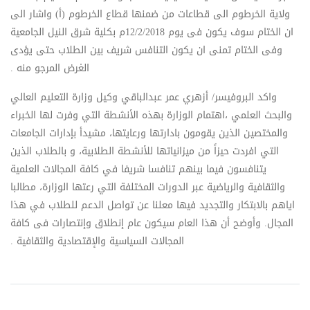
ولاية الخرطوم الى قطاعات من ضمنها قطاع الخرطوم (أ) واشار الى
ان الختام سوف يكون فى يوم 12/2/2018م بكلية شرق النيل الجامعية
وفى الختام تمنى ان يكون التنافس شريف بين الطلاب حتى يؤدى
الغرض المرجو منه .
واكد البروفيسر/ أزهري عمر عبدالباقي وكيل وزارة التعليم العالي
والبحث العلمي ،اهتمام الوزارة بهذه الأنشطة التي وفرت لها الخبراء
والمختصين الذين يقومون بادارتها ورعايتها، مشيدأ بإدارات الجامعات
التي افردت حيزاً من ميزانياتها للأنشطة الطلابية، و بالطلاب الذين
يتنافسون فيما بينهم تنافسا شريفا في كافة المجالات العلمية
والثقافية والرياضية عبر الدورات المختلفة التي رعتها الوزارة، مطالبا
اياهم بالابتكار والتجديد فيها معلنا عن تواصل الدعم للطلاب في هذا
المجال. وأوضح أن هذا العام سيكون عام إنطلاق وإنتصارات فى كافة
المجالات السياسية والإقتصادية والثقافية .