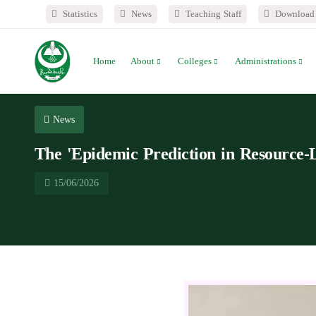
Statistics
News
Teaching Staff
Download 
Home
About
Colleges
Administrations
News
The 'Epidemic Prediction in Resource-L
15/06/2026