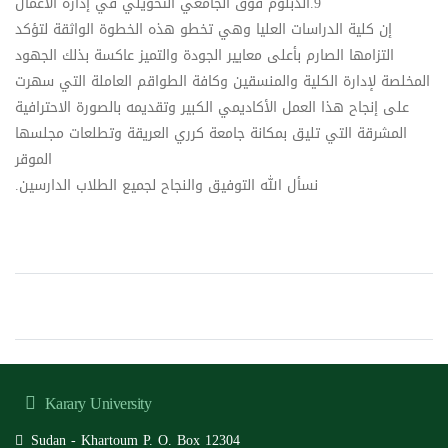
9.​الدبلوم فوق الجامعي التحويلي في إدارة الأعمال
​إن كلية الدراسات العليا وهي تخطو هذه الخطوة الواثقة لتؤكد
التزامها الصارم بأعلى معايير الجودة والتميز عاكسة بذلك الجهود
المخلصة لإدارة الكلية والمنسقين وكافة الطواقم العاملة التي سهرت
على إنجاح هذا العمل الأكاديمي الكبير وتقديمه بالصورة الاحترافية
المشرقة التي تليق بمكانة جامعة كرري العريقة وتطلعات مجلسها
الموقر
​نسأل الله التوفيق والنجاح لجميع الطلاب الدارسين.
Karary University
Sudan - Khartoum P. O. Box 12304