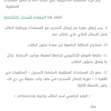
يتم ملء الاستمارة الالكترونية علي الرابط ادناه و ارفاق المسندات
المطلوبة.
اضغك هنا ل
استمارة التسجيل الالكترونية
9- يجب إرفاق صورة من إيصال التسديد مع المستندات ويحتقظ الطالب
باصل الايصال المالي متي ماطلب منه.
10- استخراج البطاقة الجامعية َمن عمادة شئون الطلاب
11- متابعة الموقع الإلكتروني للجامعة لمعرفة مواعيد االدراسة وكل
ما يتعلق بشؤون الطلاب
12- جمع كل المستندات المطلوبة (استمارة التسجيل + المطلوبات في
الفقرة 5 + صورة إايصال التسديد) في ملف واحد بصيغة بي دي اف
يكون بالصيغة التالية:
( الرقم الجامعي اسم الطالب وكليته وتخصصهpdf. )
مثلا