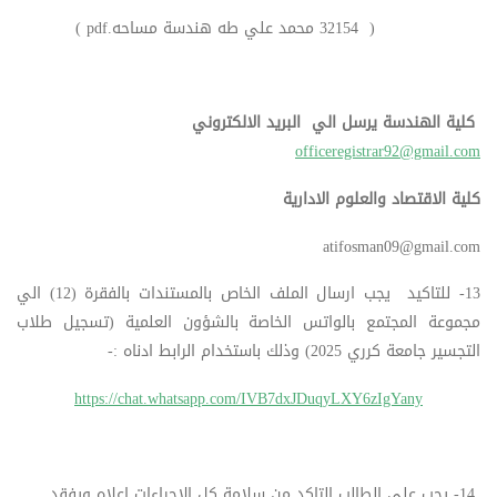
( 32154 محمد علي طه هندسة مساحه.pdf )
كلية الهندسة
يرسل الي البريد الالكتروني
officeregistrar92@gmail.com
كلية الاقتصاد والعلوم الادارية
atifosman09@gmail.com
13- للتاكيد يجب ارسال الملف الخاص بالمستندات بالفقرة (12) الي
مجموعة المجتمع بالواتس الخاصة بالشؤون العلمية (تسجيل طلاب
التجسير جامعة كرري 2025) وذلك باستخدام الرابط ادناه :-
https://chat.whatsapp.com/IVB7dxJDuqyLXY6zIgYany
14- يجب علي الطالب التاكد من سلامة كل الاجراءات اعلاه ويفقد