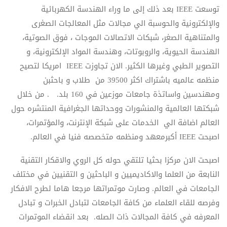
توسعت IEEE بعد ذلك إلى ما وراء الهندسة الكهربائية
والإلكترونية والحوسبة الي مجالات مثل المعالجات الصغرى
والمتناهية الصغر، شبكات الاتصالات الموجات ، فوق الصوتية،
الهندسة الحيوية، والروبوتات، وهندسة المواد الإلكترونية، و
التصوير الطبي وغيرها الكثير. الان تجاوزت IEEE امريكا لتصيح
منظمه عالميه باشتراك اكثر 39500 من طلاب و باحثبن
ومهندسين واساتذة جامعات موزعين في 160 بلد. . من خلال
شبكتها العالمية والمنشورات ووحداتها الجغرافية المنتشره حول
العالم اضافة الي الخدمات على شبكة الإنترنت، والمؤتمرات،
اصبحت IEEE أكبرمعهد ومنظمه متخصصه فنيا في العالم.
اصبحت الان مركزا بحثيا تلتقي حوله كل الروي والاقكار التقنية
النابعة من العلما والاكاديميين و الباحثين و التقنيين في مختلف
الجامعات في العالم. وصارت موتمراتها مرجعا هاما لطرح الافكار
وفرصه للقاء العلماء من كافة الجامعات لتبادل الخبرات و تبادل
المعرفه في كافة المجالات ذات الصله. بعد انقضاء الموتمرات