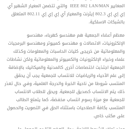
المعايير
IEEE 802 LAN/MAN
والتي تتضمن المعيار الشهير
آي
إي إي إي 802.3
إيثرنت
والمعيار
آي إي إي إي 802.11
المتعلق
بالشبكات الاسلكية.
معظم أعضاء الجمعية هم مهندسو كهرباء، مهندسو
الإلكترونيات، الاتصالات و مهندسو كمبيوتر ومهندسو البرمجيات
والمعلوماتية من خريجى كليات الحاسبات والمعلومات وكذلك
علماء وخبراء الإلكترونيات والكمبيوتر والمعلوماتية ولكن نشاطات
الجمعية اجتذبت اختصاصات أخرى كالمدنية والميكانيك بالإضافة
إلى علم الأحياء والرياضيات للانتساب للجمعية يجب أن يحقق
المنتسب شروطا من ناحية الخبرة والدرجة العلمية، وفي حال تعذر
ذلك يتم الانتساب كصديق للجمعية. ويحق للطلاب الانتساب
للجمعية مع ميزة رسوم انتساب مخفضة، كما يتمتع الطالب
المنتسب بكافة الصلاحيات باستثناء الحق في التصويت والحصول
على مكتب خاص.