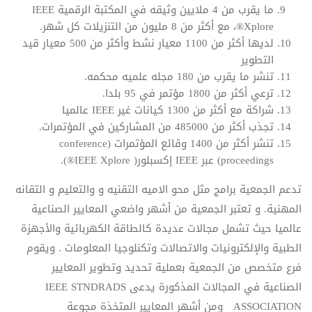
ما يقرب من 4 ملايين وثيقه في المكتبة الرقمية IEEE
Xplore®، مع أكثر من 8 مليون من التنزيلات كل شهر.
لديها أكثر من 1100 معيار نشط وأكثر من 500 معيار قيد
التطوير
تنشر ما يقرب من 180 مجله علميه محكمه.
ترعي أكثر من 1800 مؤتمر في 95 بلدا.
شراكة مع أكثر من 1300 كيانات غير IEEE عالميا
تجذب أكثر من 485000 من المشاركين في المؤتمرات.
تنشر أكثر من 1400 وقائع المؤتمرات (conference
proceedings) عبر IEEE إكسبلور( IEEE Xplore®).
تدعم الجمعية برامج مثل محو الاميه التقنيه و والتعليم و التقانه
المهنية. و تعتبر الجمعية من أشهر واضعي المعايير الصناعية
عالميا حيث تشمل مجالات عديدة كالطاقة الكهربائية والأجهزة
الطبية والإلكترونيات والاتصالات وتكنلوجيا المعلومات . ويقوم
فرع متخصص من الجمعية بعملية تحديد وتطوير المعايير
الصناعية في المجالات المذكورة يدعى
IEEE STNDRADS
ASSOCIATION
ومن أشهر المعايير المتخذة مجوعة