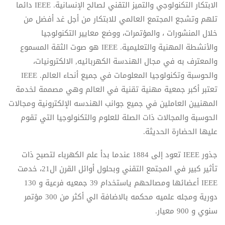
الابتكار التكنولوجي والتميز التقني لصالح الإنسانية. IEEE دائما
تلهم وتشجع المجتمع العالمي للابتكار من أجل غد أفضل من
خلال المنشورات ، والمؤتمرات، ووضع معايير التكنولوجيا
والأنشطة المهنية والتعليمية. IEEE هو صوت الثقة المسموع
والمعترف به في مجال الهندسة الكهربائيه, الالكترونيات،
والحوسبة وتكنولوجيا المعلومات في جميع أنحاء العالم. IEEE
تعتبر أكبر جمعية مهنية تقنية في العالم وهي مصممة لخدمة
المهنيين العاملين في جميع جوانب الهندسه الإلكترونية ومجالات
الحوسبة والمجالات ذات الصلة للعلوم والتكنولوجيا التي تقوم
عليها الحضارة الحديثة.
جذور IEEE تعود إلى 1884 عندما بدأ علم الكهرباء لتصبح ذات
تأثير كبير في المجتمع التقني وبحلول أوائل القرن ال21، خدمت
IEEE أعضائها ومصالحهم ياستخدام 39 جمعيه فرعية و 130
دورية ومجله علميه محكمه بالاضافة الي أكثر من 300 مؤتمر
سنوي و 900 معيار.