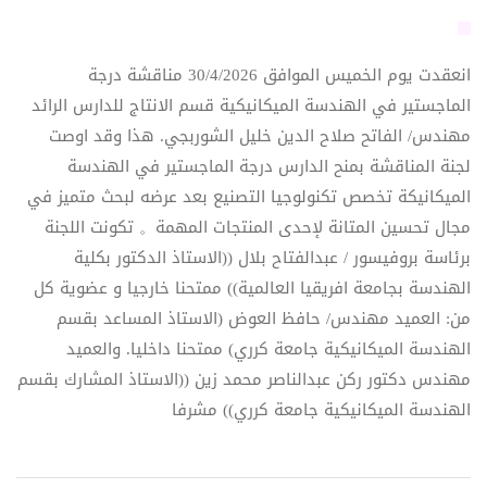
انعقدت يوم الخميس الموافق 30/4/2026 مناقشة درجة
الماجستير في الهندسة الميكانيكية قسم الانتاج للدارس الرائد
مهندس/ الفاتح صلاح الدين خليل الشوربجي. هذا وقد اوصت
لجنة المناقشة بمنح الدارس درجة الماجستير في الهندسة
الميكانيكة تخصص تكنولوجيا التصنيع بعد عرضه لبحث متميز في
مجال تحسين المتانة لإحدى المنتجات المهمة。 تكونت اللجنة
برئاسة بروفيسور / عبدالفتاح بلال ((الاستاذ الدكتور بكلية
الهندسة بجامعة افريقيا العالمية)) ممتحنا خارجيا و عضوية كل
من: العميد مهندس/ حافظ العوض (الاستاذ المساعد بقسم
الهندسة الميكانيكية جامعة كرري) ممتحنا داخليا. والعميد
مهندس دكتور ركن عبدالناصر محمد زين ((الاستاذ المشارك بقسم
الهندسة الميكانيكية جامعة كرري)) مشرفا