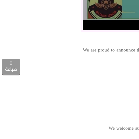
We are proud to announce th
طباعة
We welcome subm