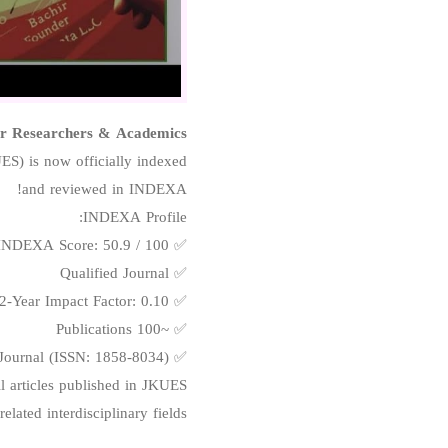
r Researchers & Academics!
ES) is now officially indexed
and reviewed in INDEXA!
INDEXA Profile:
✅ INDEXA Score: 50.9 / 100
✅ Qualified Journal
✅ Estimated 2-Year Impact Factor: 0.10
✅ ~100 Publications
✅ Open Access Journal (ISSN: 1858-8034)
l articles published in JKUES.
ated interdisciplinary fields.