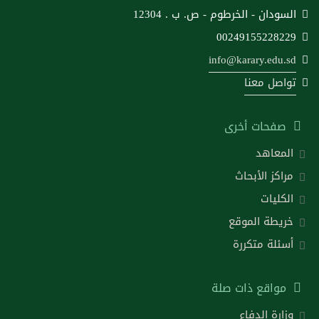
السودان - الخرطوم - ص. ب . 12304
00249155228229
info@karary.edu.sd
تواصل معنا
صفحات أخرى
المعاهد
مراكز الأبحاث
الكليات
خريطة الموقع
أسئلة متكررة
مواقع ذات صلة
وزارة الدفاع