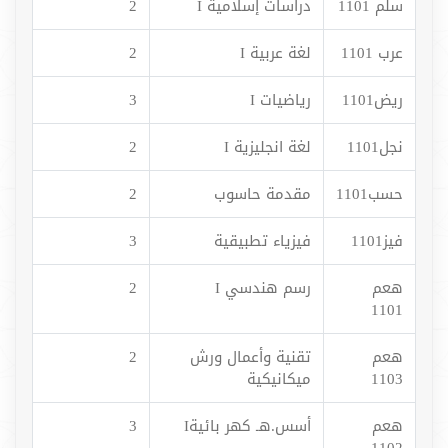
سلم 1101
دراسات إسلامية I
2
عرب 1101
لغة عربية I
2
ريض1101
رياضيات I
3
نجل1101
لغة انجليزية I
2
حسب1101
مقدمة حاسوب
2
فيز1101
فيزياء تطبيقية
3
هعم
رسم هندسي I
2
1101
هعم
تقنية وأعمال ورش
2
1103
ميكانيكية
هعم
أسس.هـ كهر بائيةI
3