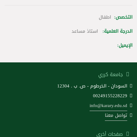
التخصص:
اطفال
الدرجة العلمية:
استاذ مساعد
الإيميل:
جامعة كرري
السودان - الخرطوم - ص. ب . 12304
00249155228229
info@karary.edu.sd
تواصل معنا
صفحات أخرى