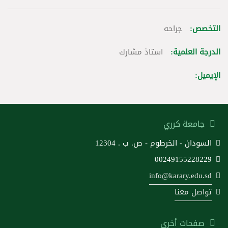
التخصص:
جراحه
الدرجة العلمية:
استاذ مشارك
الإيميل:
جامعة كرري
السودان - الخرطوم - ص. ب . 12304
00249155228229
info@karary.edu.sd
تواصل معنا
صفحات أخرى