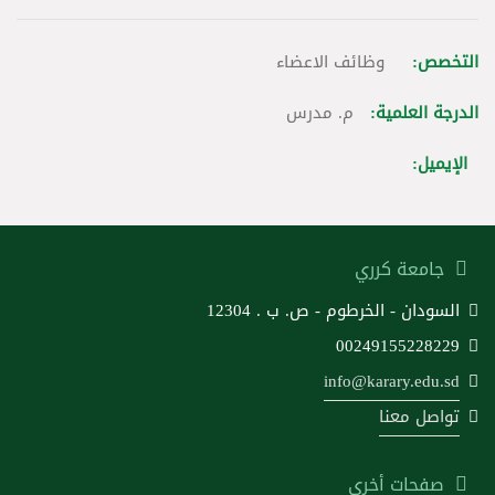
التخصص:
وظائف الاعضاء
الدرجة العلمية:
م. مدرس
الإيميل:
جامعة كرري
السودان - الخرطوم - ص. ب . 12304
00249155228229
info@karary.edu.sd
تواصل معنا
صفحات أخرى