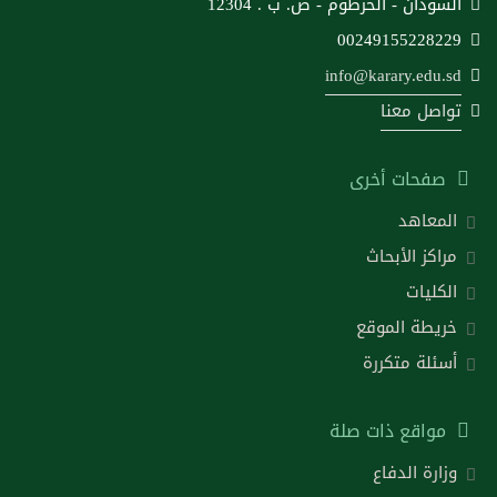
السودان - الخرطوم - ص. ب . 12304
00249155228229
info@karary.edu.sd
تواصل معنا
صفحات أخرى
المعاهد
مراكز الأبحاث
الكليات
خريطة الموقع
أسئلة متكررة
مواقع ذات صلة
وزارة الدفاع