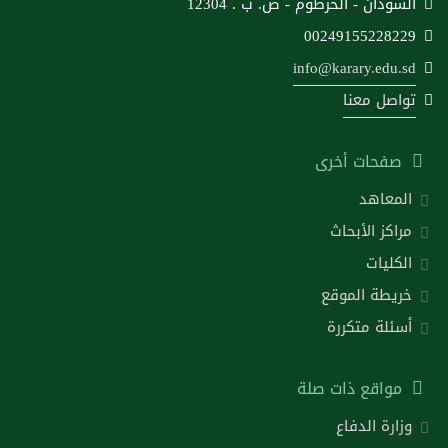
السودان - الخرطوم - ص. ب . 12304
00249155228229
info@karary.edu.sd
تواصل معنا
صفحات أخرى
المعاهد
مراكز الأبحاث
الكليات
خريطة الموقع
أسئلة متكررة
مواقع ذات صلة
وزارة الدفاع