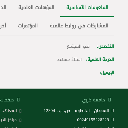
الملعومات الأساسية
المؤهلات العلمية
الدو
المشاركات في روابط عالمية
المؤتمرات
أخر
التخصص:
طب المجتمع
الدرجة العلمية:
استاذ مساعد
الإيميل:
جامعة كرري
صفحات 
السودان - الخرطوم - ص. ب . 12304
المعاهد
00249155228229
مراكز الأب