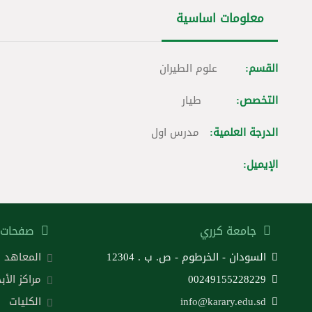
معلومات اساسية
القسم:
علوم الطيران
التخصص:
طيار
الدرجة العلمية:
مدرس اول
الإيميل:
جامعة كرري
صفحات 
السودان - الخرطوم - ص. ب . 12304
المعاهد
00249155228229
مراكز الأب
info@karary.edu.sd
الكليات