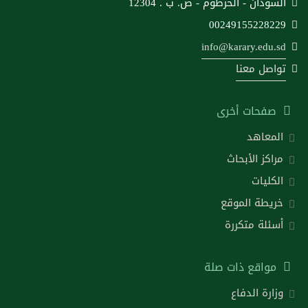
السودان - الخرطوم - ص. ب . 12304
00249155228229
info@karary.edu.sd
تواصل معنا
صفحات أخرى
المعاهد
مراكز الأبحاث
الكليات
خريطة الموقع
أسئلة متكررة
مواقع ذات صلة
وزارة الدفاع