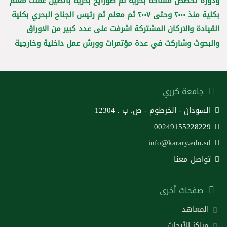
ودورة تخصص مساحة بحرية ثم صورايخ بحرية بالصين عملت معلم
بكلية منذ ٢٠٠٠ وحتى ٢٠٠٧ ثم معلم ثم رئيس الجناح البحري بكلية
القيادة والاركان المشتركة اشرفت على عدد كبير من الاوراق
والبحوث وشاركت في عدة مؤتمرات وورش عمل داخلية وخارجية
جامعة كرري
السودان - الخرطوم - ص. ب . 12304
00249155228229
info@karary.edu.sd
تواصل معنا
صفحات أخرى
المعاهد
مراكز الأبحاث