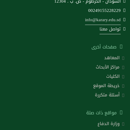
السودان - الخرطوم - ص. ب . 12304
00249155228229
info@karary.edu.sd
تواصل معنا
صفحات أخرى
المعاهد
مراكز الأبحاث
الكليات
خريطة الموقع
أسئلة متكررة
مواقع ذات صلة
وزارة الدفاع