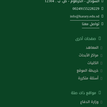
السودان - الخرطوم - ص. ب . 12304
00249155228229
info@karary.edu.sd
تواصل معنا
صفحات أخرى
المعاهد
مراكز الأبحاث
الكليات
خريطة الموقع
أسئلة متكررة
مواقع ذات صلة
وزارة الدفاع