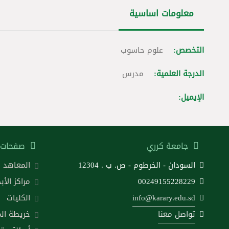
معلومات اساسية
التخصص:
علوم حاسوب
الدرجة العلمية:
مدرس
الإيميل:
جامعة كرري
صفحات 
السودان - الخرطوم - ص. ب . 12304
المعاهد
00249155228229
مراكز الأب
info@karary.edu.sd
الكليات
تواصل معنا
خريطة ال